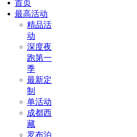
首页
最高活动
精品活
动
深度夜
跑第一
季
最新定
制
单活动
成都西
藏
罗布泊