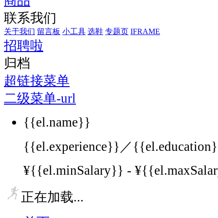
商品
联系我们
关于我们
留言板
小工具
选鞋
专题页
IFRAME
招聘啦
归档
超链接菜单
二级菜单-url
{{el.name}}
{{el.experience}}／{{el.education}}/
¥{{el.minSalary}} - ¥{{el.maxSala
正在加载...