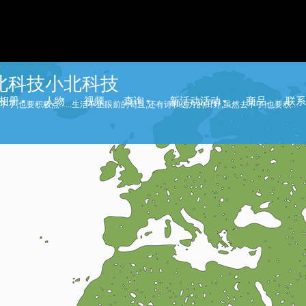
北科技小北科技
相册
人物
视频
查询
新活动活动
商品
联系
生活不止眼前的苟且,还有诗和远方的田野,虽然去不了,也要积极点......生活不止眼前的苟且,还有诗和远方的田野,虽然去不了,也要积极点......