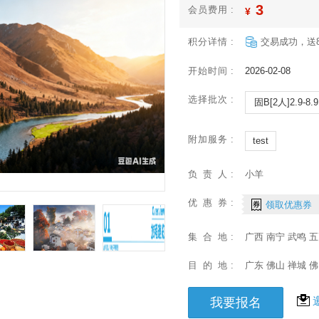
3
会员费用
积分详情
交易成功，送
开始时间
2026-02-08
选择批次
固B[2人]2.9-8.9
附加服务
test
负责人
小羊
优惠券
领取优惠券
集合地
广西 南宁 武鸣 
目的地
广东 佛山 禅城 
我要报名