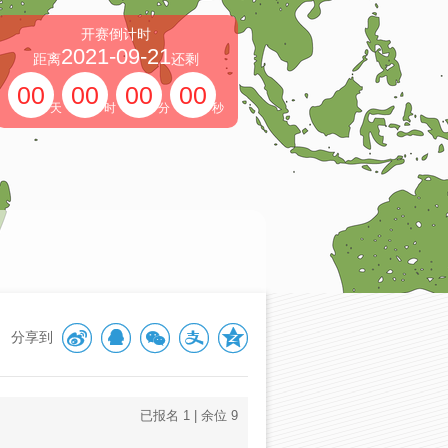
开赛倒计时
2021-09-21
距离
还剩
00
00
00
00
天
时
分
秒
分享到
已报名
1
| 余位
9