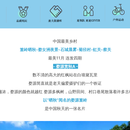
中国最美乡村
篁岭晒秋-婺女洲夜景-石城晨雾-菊径村-虹关-察关
最美11月 连发四期
- 婺源赏秋A -
数不清的高大的红枫站在白墙黛瓦里
婺源简直就是老天偏爱摄驴们的一个铁证
越浓，婺源的颜色就越红 婺源多枫树，山野田间、村口巷尾散落着许多古
以“晒秋”闻名的婺源篁岭
是中国秋天的一张名片