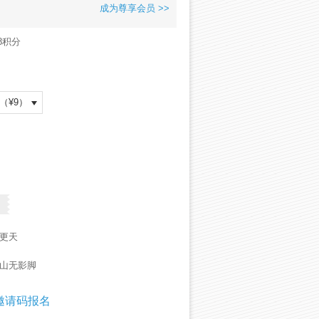
成为尊享会员 >>
8积分
（¥
9
）
五更天
佛山无影脚
邀请码报名