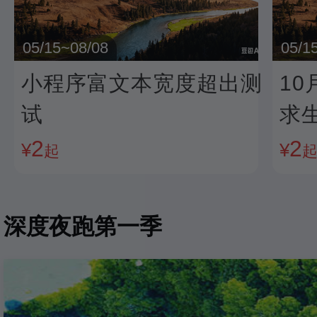
05/15~08/08
05/1
小程序富文本宽度超出测
1
试
求
2
2
¥
¥
起
深度夜跑第一季