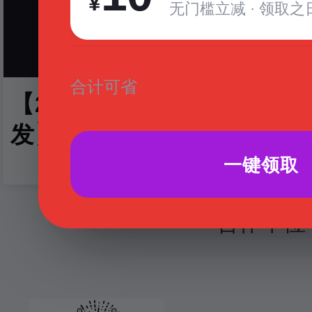
¥
无门槛立减 · 领取之日
合计可省
【2016年每周二·周五·晚上
发】桂林山水·漓江美景·银子
蝴蝶泉·遇龙河（298元特价
一键领取
合作单位