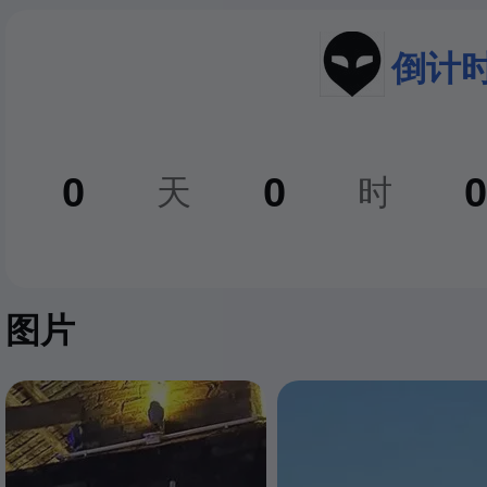
倒计
0
0
0
天
时
图片